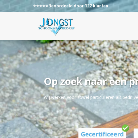
⭐⭐⭐⭐⭐Beoordeeld door 122 klanten
Op zoek naar een p
Wij werken voor zowel particulieren als bedrijve