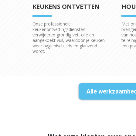
KEUKENS ONTVETTEN
HOU
Onze professionele
Met onz
keukenontvettingsdiensten
brengen
verwijderen grondig vet, olie en
van hou
aangekoekt vuil, waardoor je keuken
te rein
weer hygiënisch, fris en glanzend
een pra
wordt.
Alle werkzaamhe