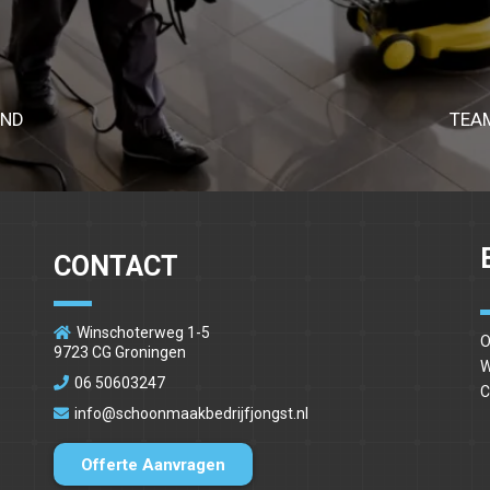
OND
TEA
CONTACT
Winschoterweg 1-5
O
9723 CG Groningen
W
06 50603247
C
info@schoonmaakbedrijfjongst.nl
Offerte Aanvragen