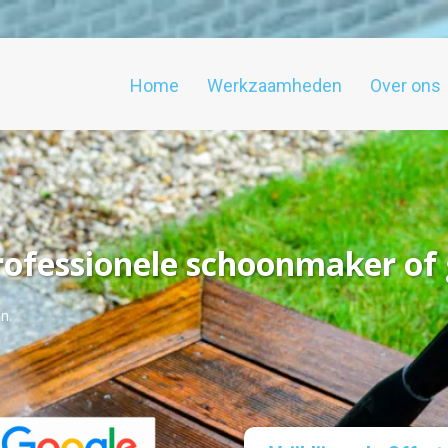
Home
Werkzaamheden
Over ons
rofessionele schoonmaker of
n.