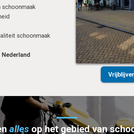
an schoonmaak
heid
waliteit schoonmaak
l Nederland
Vrijblijv
en
alles
op het gebied van sch